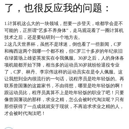
了，也很反应我的问题：
1.计算机这么大的一块领域，想要一步登天，啥都学会是不
可能的，正所谓“艺多不养身体”，走马观花看了一圈计算机
技术之后，还是要钻研到一个地方去。
2.这几天世界杯，虽然不是球迷，倒也看了一些新闻，C罗
和梅西这两个我哪一个都不粉，但C罗三十多岁的年纪依旧
在绿茵场上雄姿英发实在令我佩服。30岁之后，人的身体各
项机能都开始下降，相当多的运动员30岁就纷纷退役专业
了，C罗、林丹、李宗伟这样的运动员实在是令人佩服。这
让我想到业内很流行的一句话，说程序员是吃年轻饭的。再
联系曾国藩的这篇家书，不由得想，哪里是吃年轻饭的啊！
跟运动员比，程序员真算不上是吃年轻饭的职业了吧！只要
像曾国藩说的那样，求业之精，怎么会被时代淘汰呢？只有
那些获得了一点成就就安于现状，不再追求求业之精的人，
才会被时代淘汰吧！