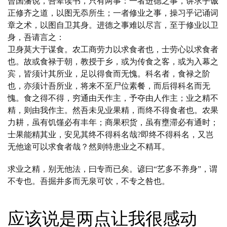
曾国藩说，吾辈读书，只有两事：一者进德之事，讲求乎诚
正修齐之道，以图无忝所生；一者修业之事，操习乎记诵词
章之术，以图自卫其身。进德之事难以尽言，至于修业以卫
身，吾请言之：
卫身莫大于谋食。农工商劳力以求食者也，士劳心以求食者
也。故或食禄于朝，教授于乡，或为传食之客，或为入幕之
宾，皆须计其所业，足以得食而无愧。科名者，食禄之阶
也，亦须计吾所业，将来不至尸位素餐，而后得科名而无
愧。食之得不得，穷通由天作主，予夺由人作主；业之精不
精，则由我作主。然吾未见业果精，而终不得食者也。农果
力耕，虽有饥馑必有丰年；商果积货，虽有壅滞必有通时；
士果能精其业，安见其终不得科名哉?即终不得科名，又岂
无他途可以求食者哉？然则特患业之不精耳。
求业之精，别无他法，曰专而已矣。谚曰“艺多不养身”，谓
不专也。吾掘井多而无泉可饮，不专之咎也。
应该说是两点让我很感动