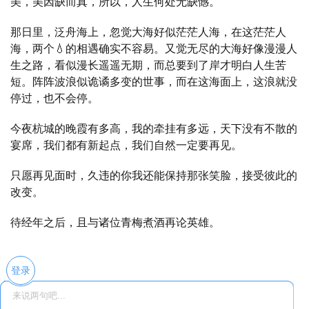
美，美因缺而真，所以，人生何处无缺憾。
那日里，泛舟海上，忽觉大海好似茫茫人海，在这茫茫人
海，两个💧的相遇确实不容易。又觉无尽的大海好像漫漫人
生之路，看似漫长遥遥无期，而总要到了岸才明白人生苦
短。阵阵波浪似诡谲多变的世事，而在这海面上，这浪就没
停过，也不会停。
今夜杭城的晚霞有多高，我的牵挂有多远，天下没有不散的
宴席，我们都有新起点，我们自然一定要再见。
只愿再见面时，久违的你我还能保持那张笑脸，接受彼此的
改变。
待经年之后，且与诸位青梅煮酒再论英雄。
登录